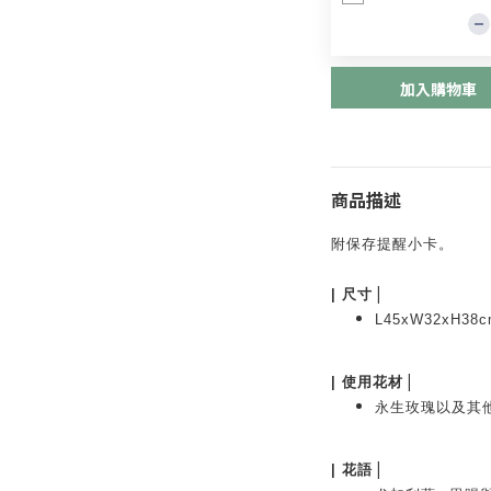
加入購物車
商品描述
附保存提醒小卡。
|
|
尺寸
L45xW32xH38c
|
|
使用花材
永生玫瑰以及其
|
|
花語