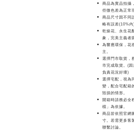
商品為實品拍攝
些微色差為正常
商品尺寸因不同
略有誤差(10%內
乾燥花、永生花
象，完美主義者
為響應環保，花
主。
選擇門市取貨，務
市完成取貨。(
負責花況好壞)
選擇宅配，視為
變，配合宅配箱
毀損的情形。
開箱時請務必全
檔」為依據。
商品皆依照官網
寸。若需更多客製化服
聯繫討論。