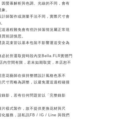
，因螢幕解析與色調、光線的不同，會有
現象。
設計師製作或測量手法不同，實際尺寸會
)。
配送過程難免會有些許掉落情況屬正常現
購買前請慎思。
禮及花束皆以基本包裝不影響運送安全為
必於所選取貨時段內至Bella.FLR實體門
因店內空間有限，若未如期取貨，本店恕不
同意花藝師在保持整體設計風格色系不
的尺寸而略為調整，以避免運送過程碰撞
程錄影，若有任何問題皆以「完整錄影
圖片樣式製作，故不提供更換花材與尺
務，請私訊FB / IG / Line 與我們