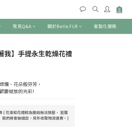
常見Q&A
關於Bella.FLR
客製化服務
立即購買
著我】手提永生乾燥花禮
燦爛、花朵般芬芳，
歡慶綻放的光彩!
運費 ( 花束和花禮較為脆弱無法擠壓， 若需
 我們將會聯絡您，另外收取物流運費。)