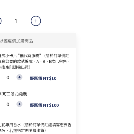
以優惠價加購商品
疊式小卡片 "無代寫服務" （請於訂單備註
填寫您要的款式編號，A、B、E款已完售。
無指定則隨機出貨）
優惠價 NT$10
條(可三段式調節)
優惠價 NT$100
生花專用香水（請於訂單備註處填寫您要香
品名，若無指定則隨機出貨）