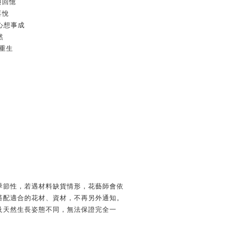
與回憶
喜悅
、心想事成
然
重生
季節性，若遇材料缺貨情形，花藝師會依
搭配適合的花材、資材，不再另外通知。
及天然生長姿態不同，無法保證完全一