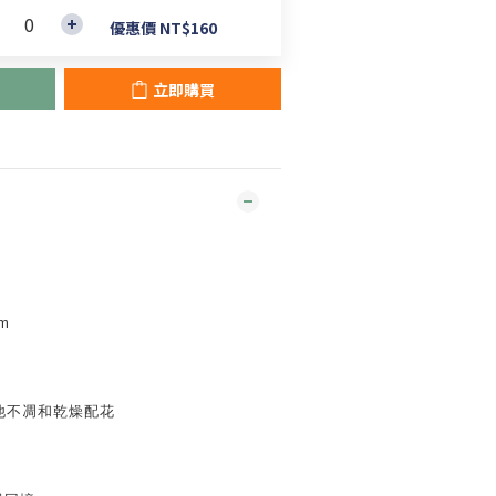
優惠價 NT$160
立即購買
m
他不凋和乾燥配花