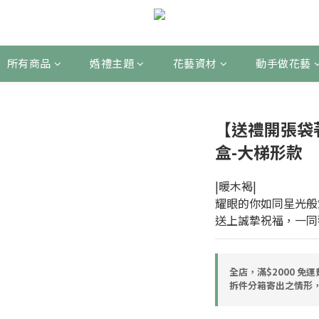
所有商品
婚禮主題
花藝資材
動手做花藝
【送禮開張袋
盒-大梯形款
|暖木褐|
耀眼的你如同星光般
送上誠摯祝福，一同
全店，滿$2000 免
拆件分箱寄出之情形，