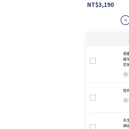
NT$3,190
摺
處
若
燈
永
調