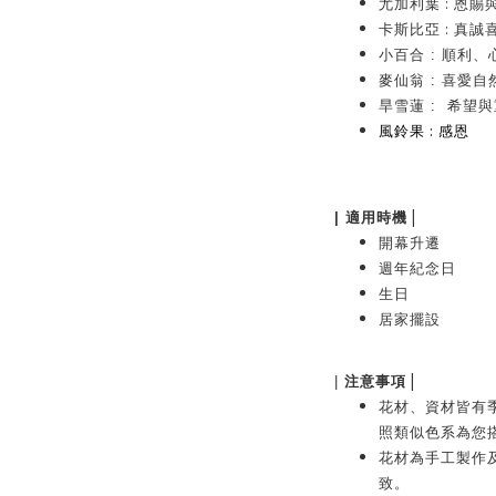
:
尤加利葉
恩賜
:
卡斯比亞
真誠
小百合 : 順利
麥仙翁 : 喜愛自
旱雪蓮 :
希望與
:
風鈴果
感恩
|
| 適用時機
開幕升遷
週年紀念日
生日
居家擺設
|
|
注意事項
花材、資材皆有
照類似色系為您
花材為手工製作
致。