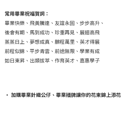
常用畢業祝福賀詞：
畢業快樂、飛黃騰達、友誼永固、步步高升、
後會有期、馬到成功、珍重再見、展翅高飛
蒸蒸日上、夢想成真、鵬程萬里、英才得展
前程似錦、平步青雲、前途無限、學業有成
如日東昇、出類拔萃、作育英才、嘉惠學子
· 加購畢業針織公仔、畢業插牌讓你的花束錦上添花