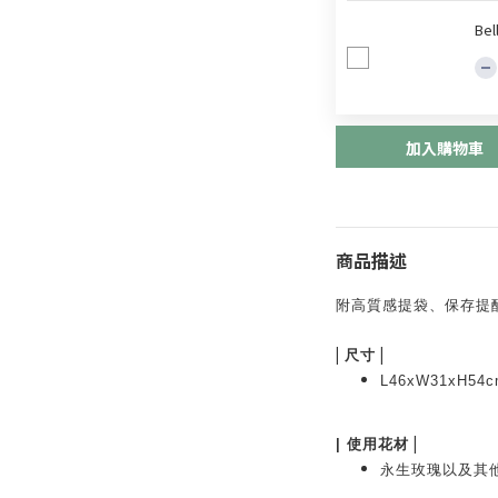
Be
加入購物車
商品描述
附高質感提袋
、保存
提
|
|
尺寸
L46xW31xH54c
|
|
使用花材
永生玫瑰以及其