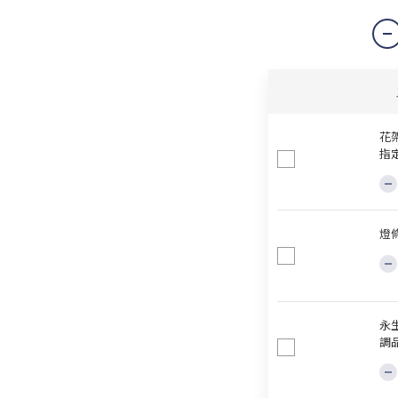
花
指
燈
永
調