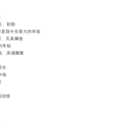
有
言、初戀
你是我今生最大的幸福
瑕、天真爛漫
的幸福
貞、美滿團聚
重生
幸福
絕
與回憶
)