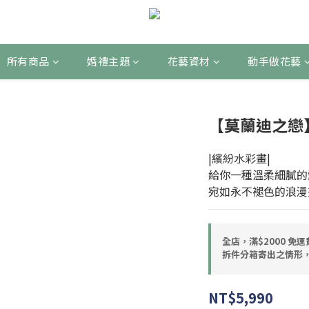
所有商品
婚禮主題
花藝資材
動手做花藝
【莫蘭迪之戀
|繽紛水彩畫|
給你一種溫柔細膩的
宛如永不褪色的浪漫
全店，滿$2000 免
拆件分箱寄出之情形，
NT$5,990