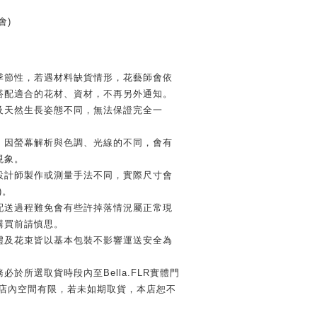
會)
季節性，若遇材料缺貨情形，花藝師會依
搭配適合的花材、資材，不再另外通知。
及天然生長姿態不同，無法保證完全一
，因螢幕解析與色調、光線的不同，會有
現象。
設計師製作或測量手法不同，實際尺寸會
)。
配送過程難免會有些許掉落情況屬正常現
購買前請慎思。
禮及花束皆以基本包裝不影響運送安全為
必於所選取貨時段內至Bella.FLR實體門
因店內空間有限，若未如期取貨，本店恕不