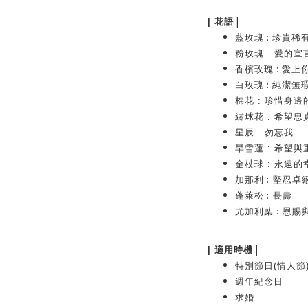
|
|
花語
:
藍玫瑰
珍貴稀
粉玫瑰
: 愛的宣
:
香檳玫瑰
愛上
:
白玫瑰
純潔無
棉花
: 珍惜身邊
繡球花
: 希望忠
星辰
: 勿忘我
旱雪蓮
: 希望與
金杖球
: 永遠的
:
加那利
堅忍卓
:
蓬萊松
長壽
:
尤加利葉
恩賜
|
| 適用時機
特別節日(情人節
週年紀念日
求婚