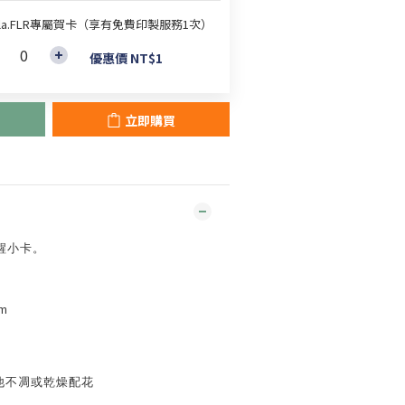
lla.FLR專屬賀卡（享有免費印製服務1次）
優惠價 NT$1
立即購買
醒小卡。
m
他不凋或乾燥配花