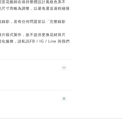
同意花藝師在保持整體設計風格色系不
的尺寸而略為調整，以避免運送過程碰撞
程錄影，若有任何問題皆以「完整錄影
圖片樣式製作，故不提供更換花材與尺
務，請私訊FB / IG / Line 與我們