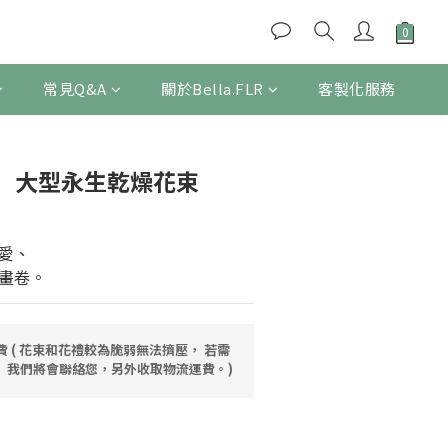
常見Q&A
關於Bella.FLR
客製化服務
立即購買
】大型永生乾燥花束
愛、
畫卷。
運費 ( 花束和花禮較為脆弱無法擠壓， 若需
 我們將會聯絡您，另外收取物流運費。)