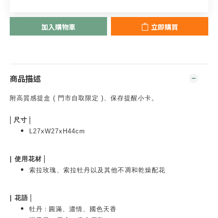
加入購物車
立即購買
商品描述
附高質感提盒
( 門市自取限定 )
、保存
提醒小卡。
|
|
尺寸
L27xW27xH44cm
|
|
使用花材
索拉玫瑰、索拉牡丹以及其他不凋和乾燥配花
|
|
花語
:
牡丹
圓滿、濃情、國色天香