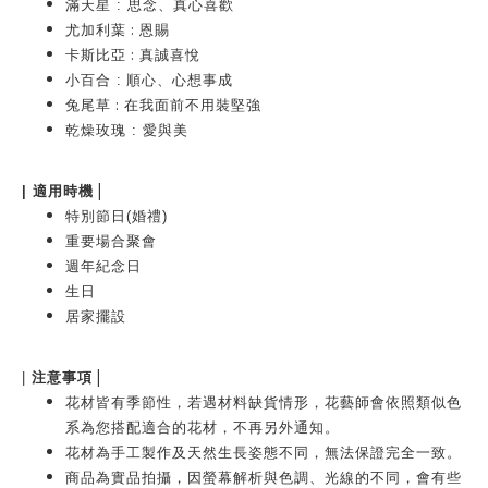
滿天星
: 思念、真心喜歡
:
尤加利葉
恩賜
:
卡斯比亞
真誠喜悅
小百合 :
順心、
心想事成
:
兔尾草
在我面前不用裝堅強
乾燥玫瑰 : 愛與美
|
| 適用時機
特別節日(婚禮)
重要場合聚會
週年紀念日
生日
居家擺設
|
|
注意事項
花材皆有季節性，若遇材料缺貨情形，花藝師會依照類似色
系為您搭配適合的花材，不再另外通知。
花材為手工製作及天然生長姿態不同，無法保證完全一致。
商品為實品拍攝，因螢幕解析與色調、光線的不同，會有些