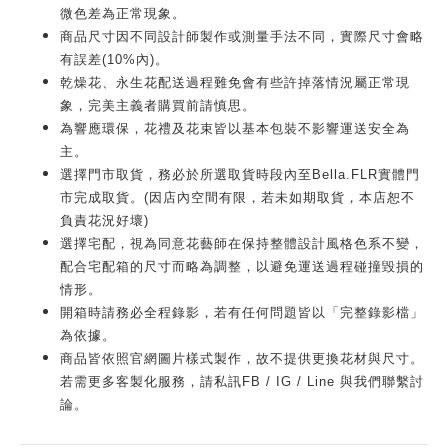
微色差為正常現象。
商品尺寸因不同設計師製作或測量手法不同，實際尺寸會略
有誤差(10%內)。
乾燥花、永生花配送過程難免會有些許掉落情況屬正常現
象，完美主義者購買前請慎思。
為響應環保，花禮及花束皆以基本包裝不影響運送安全為
主。
選擇門市取貨，務必於所選取貨時段內至Bella.FLR實體門
市完成取貨。(因店內空間有限，若未如期取貨，本店恕不
負責花況好壞)
選擇宅配，視為同意花藝師在保持整體設計風格色系不變，
配合宅配箱的尺寸而略為調整，以避免運送過程碰撞毀損的
情形。
開箱時請務必全程錄影，若有任何問題皆以「完整錄影檔」
為依據。
商品皆依照官網圖片樣式製作，故不提供更換花材與尺寸。
若需更多客製化服務，請私訊FB / IG / Line 與我們聯繫討
論。