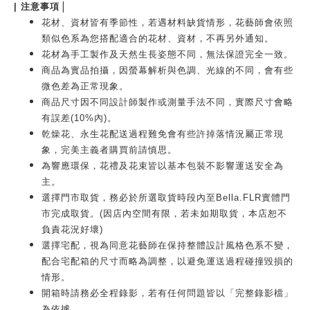
|
| 注意事項
花材、資材皆有季節性，若遇材料缺貨情形，花藝師會依照
類似色系為您搭配適合的花材、資材，不再另外通知。
花材為手工製作及天然生長姿態不同，無法保證完全一致。
商品為實品拍攝，因螢幕解析與色調、光線的不同，會有些
微色差為正常現象。
商品尺寸因不同設計師製作或測量手法不同，實際尺寸會略
有誤差(10%內)。
乾燥花、永生花配送過程難免會有些許掉落情況屬正常現
象，完美主義者購買前請慎思。
為響應環保，花禮及花束皆以基本包裝不影響運送安全為
主。
選擇門市取貨，務必於所選取貨時段內至Bella.FLR實體門
市完成取貨。(因店內空間有限，若未如期取貨，本店恕不
負責花況好壞)
選擇宅配，視為同意花藝師在保持整體設計風格色系不變，
配合宅配箱的尺寸而略為調整，以避免運送過程碰撞毀損的
情形。
開箱時請務必全程錄影，若有任何問題皆以「完整錄影檔」
為依據。