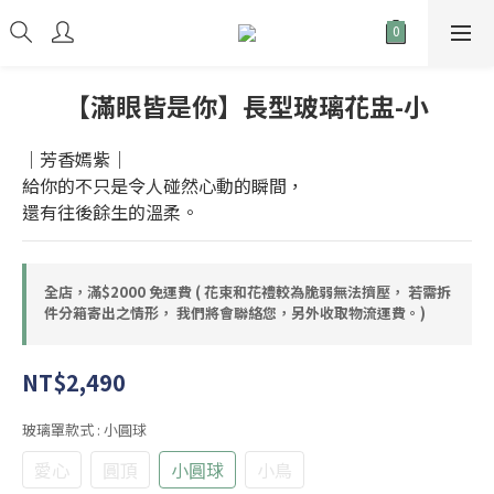
【滿眼皆是你】長型玻璃花盅-小
｜芳香嫣紫｜
給你的不只是令人碰然心動的瞬間，
還有往後餘生的溫柔。
全店，滿$2000 免運費 ( 花束和花禮較為脆弱無法擠壓， 若需拆
件分箱寄出之情形， 我們將會聯絡您，另外收取物流運費。)
NT$2,490
玻璃罩款式
: 小圓球
愛心
圓頂
小圓球
小鳥