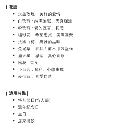
|
|
花語
永生玫瑰
:
美好的愛情
:
白玫瑰
純潔無瑕、天真爛漫
:
粉玫瑰
愛的宣言、初戀
繡球花
:
希望忠貞、美滿團聚
法國白梅 : 典雅的品味
兔尾草 : 在我面前不用裝堅強
滿天星 : 思念、真心喜歡
:
臨花
善良
:
小百合
順利、心想事成
麥仙翁 : 喜愛自然
|
| 適用時機
特別節日(情人節)
週年紀念日
生日
居家擺設