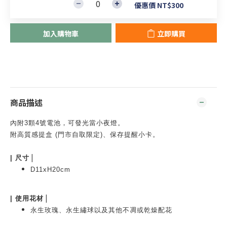
優惠價 NT$300
加入購物車
立即購買
商品描述
內附3顆4號電池，可發光當小夜燈。
附高質感提盒 (門市自取限定)、保存提醒小卡。
|
|
尺寸
D11xH20cm
|
|
使用花材
永生玫瑰、永生繡球以及其他不凋或乾燥配花