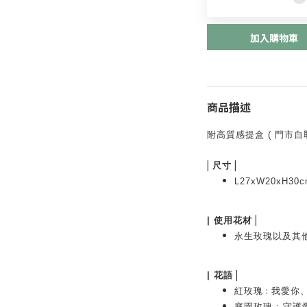
加入購物車
商品描述
附高質感提盒
( 門市自
|
|
尺寸
L27xW20xH30c
|
|
使用花材
永生玫瑰以及其
|
|
花語
:
紅玫瑰
我愛你
庭園玫瑰
: 守護