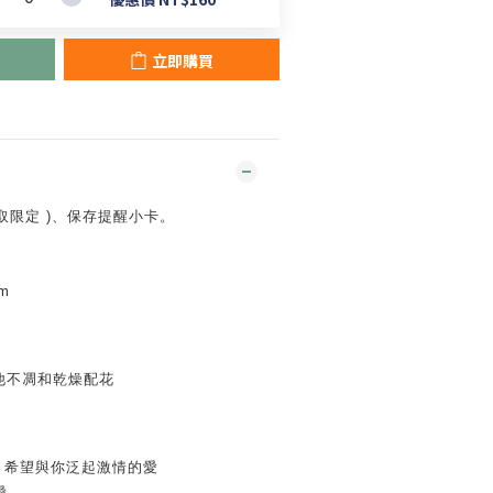
立即購買
取限定 )
、保存
提醒小卡。
m
他不凋和乾燥配花
、希望與你泛起激情的愛
愛