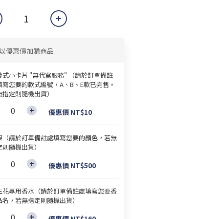
以優惠價加購商品
疊式小卡片 "無代寫服務" （請於訂單備註
填寫您要的款式編號，A、B、E款已完售。
無指定則隨機出貨）
優惠價 NT$10
架（請於訂單備註處填寫您要的顏色，若無
定則隨機出貨）
優惠價 NT$500
生花專用香水（請於訂單備註處填寫您要香
品名，若無指定則隨機出貨）
優惠價 NT$160