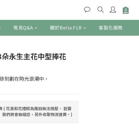
常見Q&A
關於Bella.FLR
客製化服務
立即購買
3朵永生主花中型捧花
跡刻劃在時光浪潮中，
運費 ( 花束和花禮較為脆弱無法擠壓， 若需
 我們將會聯絡您，另外收取物流運費。)