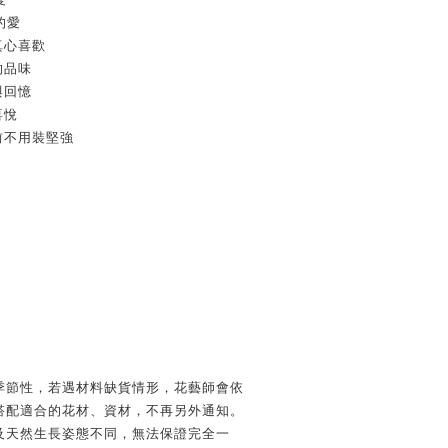
的愛
真心喜歡
的品味
與回憶
喜悅
前不用裝堅強
季節性，若遇材料缺貨情形，花藝師會依
搭配適合的花材、資材，不再另外通知。
及天然生長姿態不同，無法保證完全一