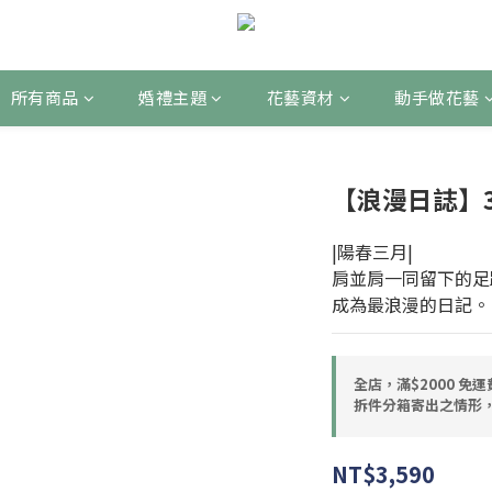
所有商品
婚禮主題
花藝資材
動手做花藝
【浪漫日誌】
|陽春三月|
肩並肩一同留下的足
成為最浪漫的日記。
全店，滿$2000 免
拆件分箱寄出之情形，
NT$3,590