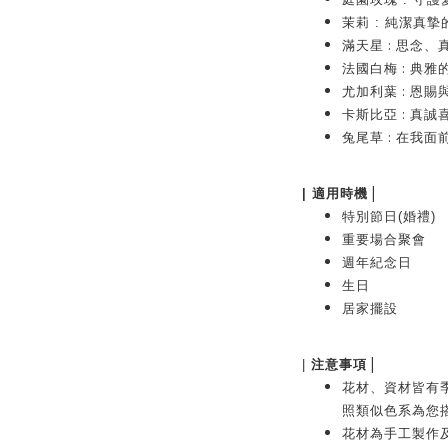
茉莉
: 純潔真摯
:
滿天星
思念、
:
法國白梅
典雅
:
尤加利葉
恩賜
:
卡斯比亞
真誠
:
兔尾草
在我面
|
| 適用時機
特別節日(婚禮)
重要場合聚會
週年紀念日
生日
居家擺設
|
|
注意事項
花材、資材皆有
照類似色系為您
花材為手工製作