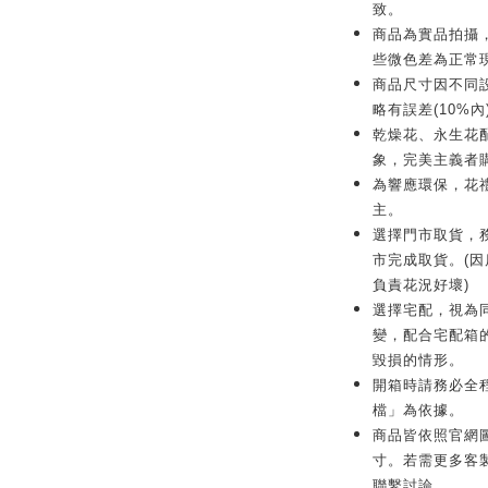
致。
商品為實品拍攝
些微色差為正常
商品尺寸因不同
略有誤差(10%內
乾燥花、永生花
象，完美主義者
為響應環保，花
主。
選擇門市取貨，務
市完成取貨。(
負責花況好壞)
選擇宅配，視為
變，配合宅配箱
毀損的情形。
開箱時請務必全
檔」為依據。
商品皆依照官網
寸。若需更多客製化服
聯繫討論。