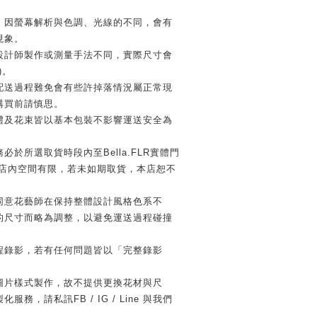
，因螢幕解析與色調、光線的不同，會有
現象。
設計師製作或測量手法不同，實際尺寸會
)。
配送過程難免會有些許掉落情況屬正常現
購買前請慎思。
禮及花束皆以基本包裝不影響運送安全為
必於所選取貨時段內至Bella.FLR實體門
因店內空間有限，若未如期取貨，本店恕不
同意花藝師在保持整體設計風格色系不
的尺寸而略為調整，以避免運送過程碰撞
程錄影，若有任何問題皆以「完整錄影
圖片樣式製作，故不提供更換花材與尺
務，請私訊FB / IG / Line 與我們