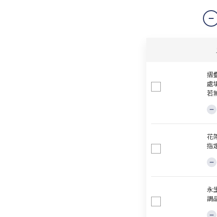
摺
處
若
花
指
永
調