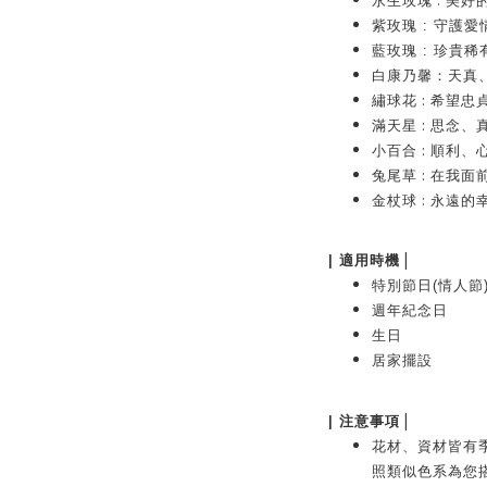
永生玫瑰
美好
紫玫瑰
:
守護愛
藍玫瑰
:
珍貴稀
白康乃馨：天真
:
繡球花
希望忠
:
滿天星
思念、
:
小百合
順利、
:
兔尾草
在我面
:
金杖球
永遠的
|
| 適用時機
特別節日(情人節
週年紀念日
生日
居家擺設
|
| 注意事項
花材、資材皆有
照類似色系為您