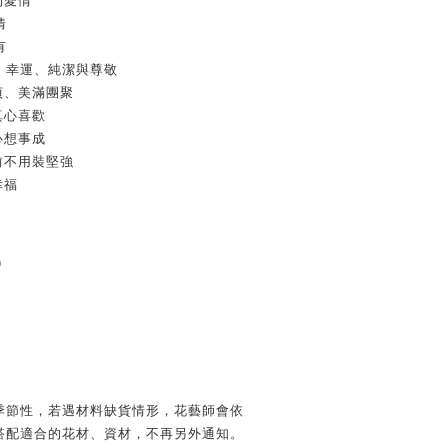
的愛情
情
有
、幸運、純潔與尊敬
貞、美滿團聚
真心喜歡
心想事成
前不用裝堅強
幸福
)
季節性，若遇材料缺貨情形，花藝師會依
搭配適合的花材、資材，不再另外通知。