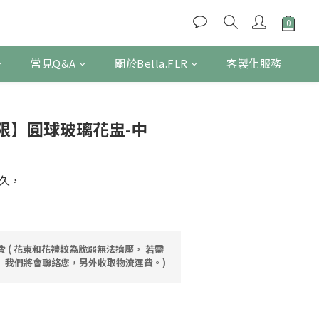
常見Q&A
關於Bella.FLR
客製化服務
立即購買
限】圓球玻璃花盅-中
久，
運費 ( 花束和花禮較為脆弱無法擠壓， 若需
 我們將會聯絡您，另外收取物流運費。)