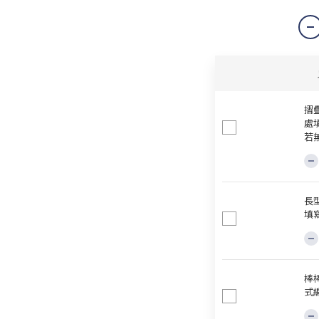
摺
處
若
長
填
棒
式