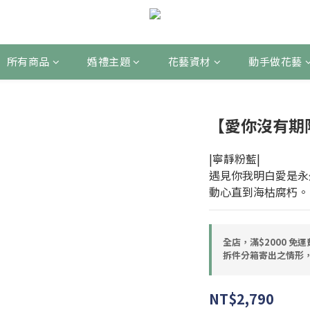
所有商品
婚禮主題
花藝資材
動手做花藝
【愛你沒有期
|寧靜粉藍|
遇見你我明白愛是永
動心直到海枯腐朽。
全店，滿$2000 免
拆件分箱寄出之情形，
NT$2,790