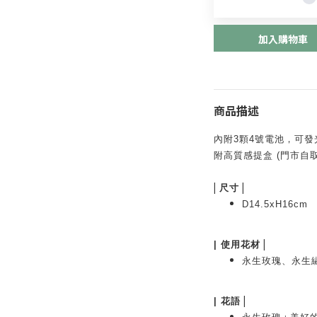
加入購物車
商品描述
內附3顆4號電池，可發
附高質感提盒
(門市自
|
|
尺寸
D14.5xH16cm
|
|
使用花材
永生玫瑰、永生
|
|
花語
: