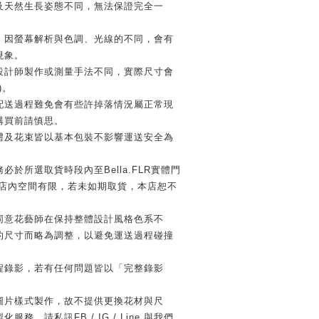
及天然生長姿態不同，無法保證完全一
，因螢幕解析與色調、光線的不同，會有
現象。
設計師製作或測量手法不同，實際尺寸會
)。
配送過程難免會有些許掉落情況屬正常現
購買前請慎思。
禮及花束皆以基本包裝不影響運送安全為
必於所選取貨時段內至Bella.FLR實體門
因店內空間有限，若未如期取貨，本店恕不
同意花藝師在保持整體設計風格色系不
的尺寸而略為調整，以避免運送過程碰撞
程錄影，若有任何問題皆以「完整錄影
圖片樣式製作，故不提供更換花材與尺
務，請私訊FB / IG / Line 與我們