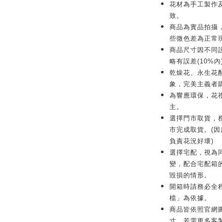
花材為手工製作
致。
商品為實品拍攝
些微色差為正常
商品尺寸因不同
略有誤差(10%內
乾燥花、永生花
象，完美主義者
為響應環保，花
主。
選擇門市取貨，務
市完成取貨。(
負責花況好壞)
選擇宅配，視為
變，配合宅配箱
毀損的情形。
開箱時請務必全
檔」為依據。
商品皆依照官網
寸。若需更多客製化服