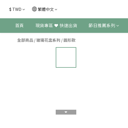
$
TWD
繁體中文
首頁
現貨專區 ❤ 快速出貨
節日推薦系列
全部商品
/
玻璃花盅系列
/
圓形款