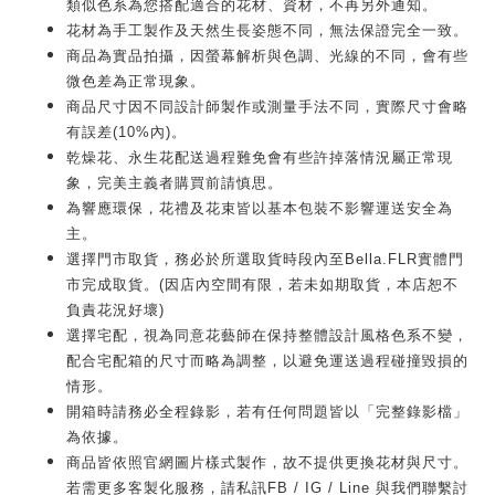
類似色系為您搭配適合的花材、資材，不再另外通知。
花材為手工製作及天然生長姿態不同，無法保證完全一致。
商品為實品拍攝，因螢幕解析與色調、光線的不同，會有些
微色差為正常現象。
商品尺寸因不同設計師製作或測量手法不同，實際尺寸會略
有誤差(10%內)。
乾燥花、永生花配送過程難免會有些許掉落情況屬正常現
象，完美主義者購買前請慎思。
為響應環保，花禮及花束皆以基本包裝不影響運送安全為
主。
選擇門市取貨，務必於所選取貨時段內至Bella.FLR實體門
市完成取貨。(因店內空間有限，若未如期取貨，本店恕不
負責花況好壞)
選擇宅配，視為同意花藝師在保持整體設計風格色系不變，
配合宅配箱的尺寸而略為調整，以避免運送過程碰撞毀損的
情形。
開箱時請務必全程錄影，若有任何問題皆以「完整錄影檔」
為依據。
商品皆依照官網圖片樣式製作，故不提供更換花材與尺寸。
若需更多客製化服務，請私訊FB / IG / Line 與我們聯繫討