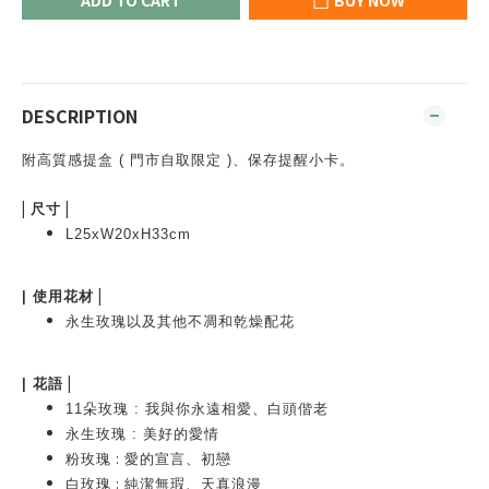
ADD TO CART
BUY NOW
DESCRIPTION
附高質感提盒
( 門市自取限定 )
、保存
提醒小卡。
|
|
尺寸
L25xW20xH33cm
|
|
使用花材
永生玫瑰以及其他不凋和乾燥配花
|
|
花語
11朵玫瑰 : 我與你永遠相愛、白頭偕老
永生玫瑰 : 美好的愛情
:
粉玫瑰
愛的宣言、初戀
:
白玫瑰
純潔無瑕、天真浪漫