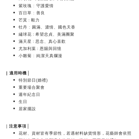
紫玫瑰 : 守護愛情
百日草 : 善良
:
芒萁
毅力
牡丹 : 圓滿、濃情、國色天香
:
繡球花
希望忠貞、美滿團聚
:
滿天星
思念、真心喜歡
:
尤加利葉
恩賜與回憶
小雛菊 : 純潔天真爛漫
|
| 適用時機
特別節日(婚禮)
重要場合聚會
週年紀念日
生日
居家擺設
|
|
注意事項
花材、資材皆有季節性，若遇材料缺貨情形，花藝師會依照