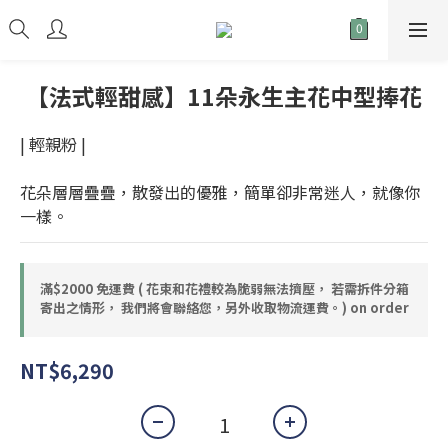
【法式輕甜感】11朵永生主花中型捧花
| 輕親粉 |
花朵層層疊疊，散發出的優雅，簡單卻非常迷人，就像你
一樣。
滿$2000 免運費 ( 花束和花禮較為脆弱無法擠壓， 若需拆件分箱
寄出之情形， 我們將會聯絡您，另外收取物流運費。) on order
NT$6,290