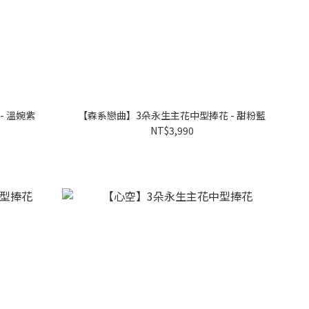
- 溫婉紫
【森系戀曲】3朵永生主花中型捧花 - 甜粉藍
NT$3,990