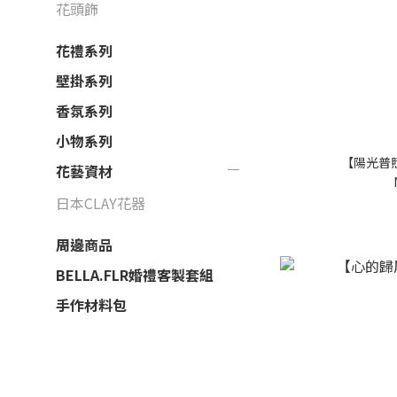
花頭飾
花禮系列
壁掛系列
香氛系列
小物系列
【陽光普
花藝資材
日本CLAY花器
周邊商品
BELLA.FLR婚禮客製套組
手作材料包