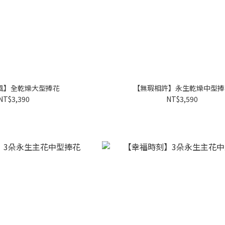
風】全乾燥大型捧花
【無瑕相許】永生乾燥中型捧
NT$3,390
NT$3,590