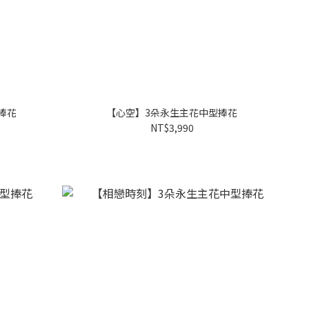
捧花
【心空】3朵永生主花中型捧花
NT$3,990