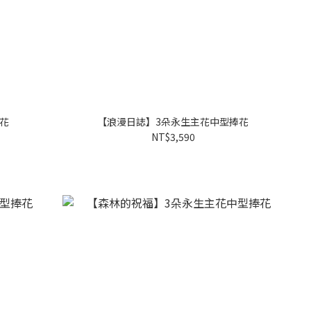
花
【浪漫日誌】3朵永生主花中型捧花
NT$3,590