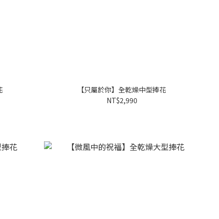
花
【只屬於你】全乾燥中型捧花
NT$2,990