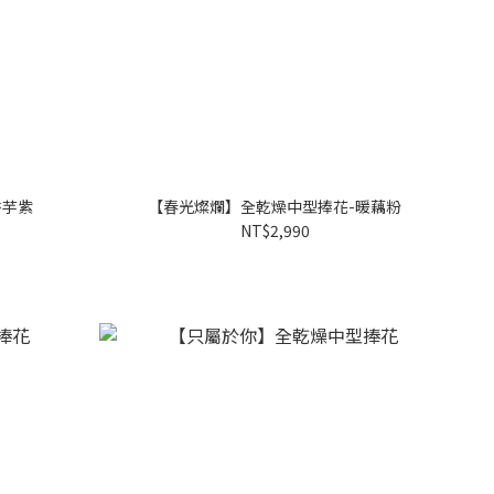
香芋紫
【春光燦爛】全乾燥中型捧花-暖藕粉
NT$2,990