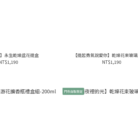
】永生乾燥盆花提盒
【提起勇氣說愛你】乾燥花束玻璃
NT$1,190
NT$1,190
門市自取限定