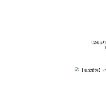
【溫柔歲月