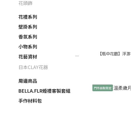
花頭飾
花禮系列
壁掛系列
香氛系列
小物系列
【瓶中花園】浮游花擴
花藝資材
日本CLAY花器
周邊商品
門市自取限定
BELLA.FLR婚禮客製套組
手作材料包