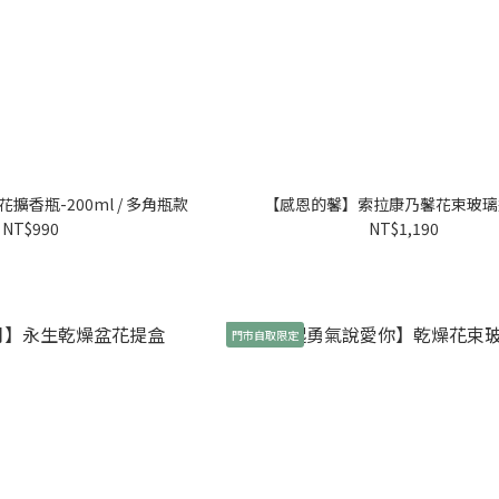
香瓶-200ml / 多角瓶款
【感恩的馨】索拉康乃馨花束玻璃
NT$990
NT$1,190
門市自取限定