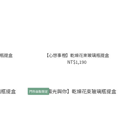
瓶提盒
【心想事橙】乾燥花束玻璃瓶提盒
NT$1,190
門市自取限定