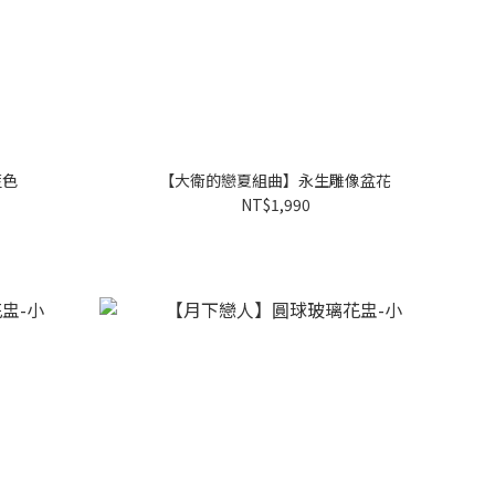
藍色
【大衛的戀夏組曲】永生雕像盆花
NT$1,990