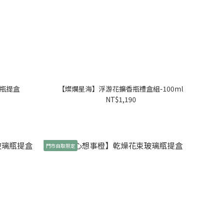
瓶提盒
【燦爛星海】浮游花擴香瓶禮盒組-100ml
NT$1,190
門市自取限定