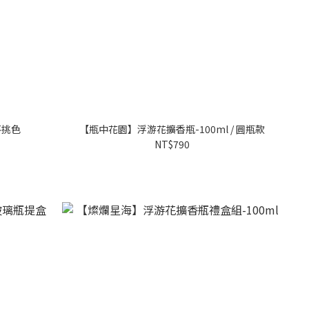
不挑色
【瓶中花園】浮游花擴香瓶-100ml / 圓瓶款
NT$790