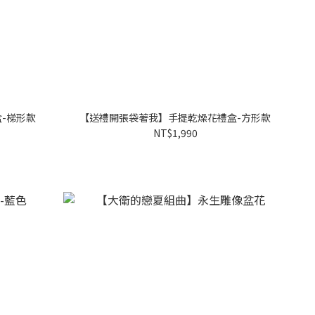
-梯形款
【送禮開張袋著我】手提乾燥花禮盒-方形款
NT$1,990