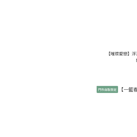
【璀璨愛戀】浮游
門市自取限定