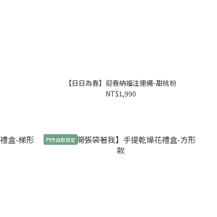
【日日為春】迎春納福注連繩-甜桃粉
NT$1,990
門市自取限定