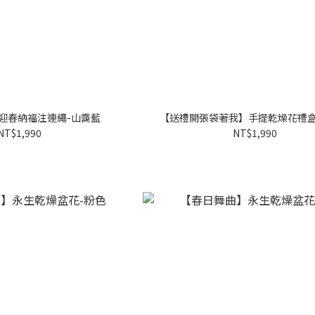
迎春納福注連繩-山靄藍
【送禮開張袋著我】手提乾燥花禮盒
NT$1,990
NT$1,990