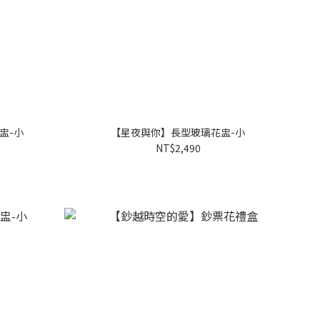
盅-小
【星夜與你】長型玻璃花盅-小
NT$2,490