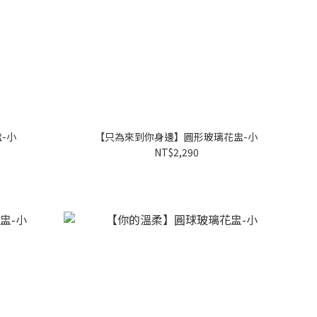
-小
【只為來到你身邊】圓形玻璃花盅-小
NT$2,290