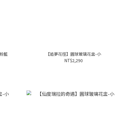
甜粉藍
【追夢花徑】圓球玻璃花盅-小
NT$2,290