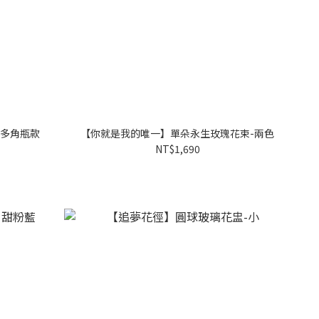
 多角瓶款
【你就是我的唯一】單朵永生玫瑰花束-兩色
NT$1,690