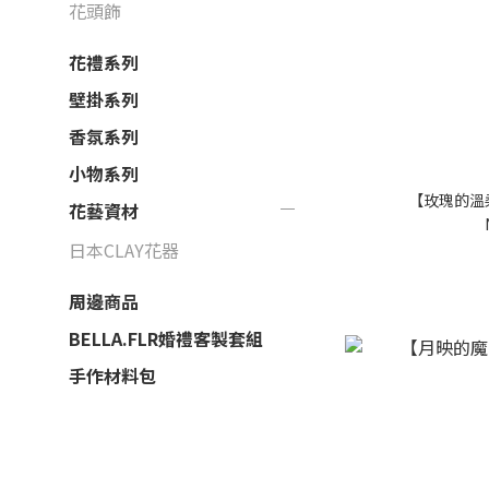
花頭飾
花禮系列
壁掛系列
香氛系列
小物系列
【玫瑰的溫
花藝資材
日本CLAY花器
周邊商品
BELLA.FLR婚禮客製套組
手作材料包