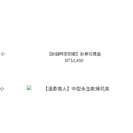
-小
【鈔越時空的愛】鈔票花禮盒
NT$2,490