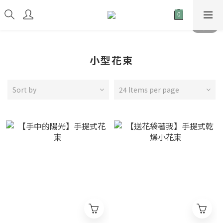
小型花束
Sort by
24 Items per page