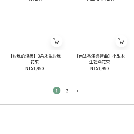
【玫瑰的溫柔】3朵永生玫瑰
【南法香頌戀習曲】小型永
花束
生乾燥花束
NT$1,990
NT$1,990
1
2