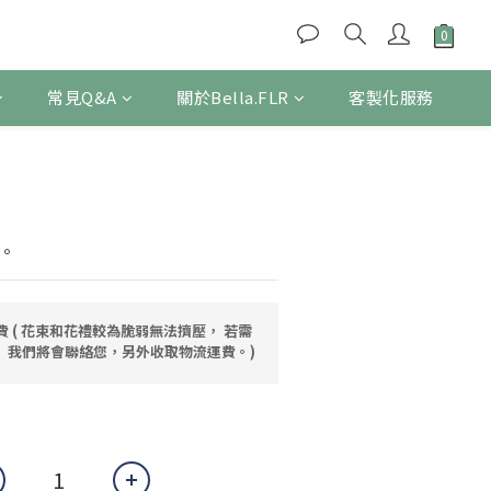
常見Q&A
關於Bella.FLR
客製化服務
立即購買
。
運費 ( 花束和花禮較為脆弱無法擠壓， 若需
 我們將會聯絡您，另外收取物流運費。)