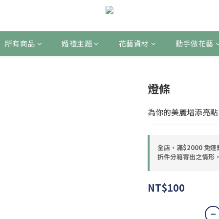
所有商品
婚禮主題
花藝資材
動手做花藝
燈條
為你的美麗增添亮點
全店，滿$2000 免
拆件分箱寄出之情形，
NT$100