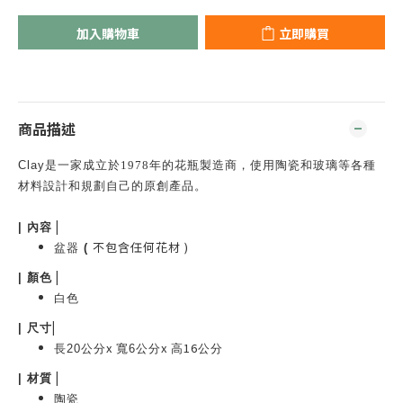
加入購物車
立即購買
商品描述
Clay
是一家成立於
1978
年的花瓶製造商，使用陶瓷和玻璃等各種
材料設計和規劃自己的原創產品。
|
| 內容
不包含任何花材 )
盆器
(
|
|
顏色
白色
|
|
尺寸
x
x
16
長20公分
寬6公分
高
公分
|
|
材質
陶瓷