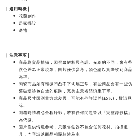
|
|
適用時機
花藝創作
居家擺設
送禮
|
|
注意事項
商品為實品拍攝，因螢幕解析與色調、光線的不同，會有些
微色差為正常現象，圖片僅供參考，顏色請以實際收到商品
為準。
陶瓷商品如有輕微凹凸不平均屬正常，有些商品會有一些仿
舊破壞塗色自然的痕跡，完美主意者請慎重下單。
(
5%)
商品尺寸因測量方式差異，可能有些許誤差
±
，敬請見
諒。
開箱時請務必全程錄影，若有任何問題皆以「完整錄影檔」
為依據。
圖片僅供情境參考，只販售盆器不包含任何花材、拍攝道
具，內容請以商品相關敘述為主