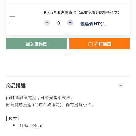
Bella.FLR專屬賀卡（享有免費印製服務1次）
優惠價 NT$1
加入購物車
立即購買
商品描述
內附3顆4號電池，可發光當小夜燈
。
附高質感提盒 (門市自取限定)、保存提醒小卡。
|
|
尺寸
D14xH24cm