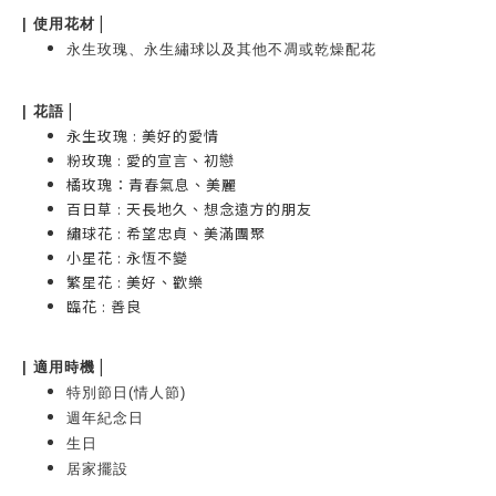
|
|
使用花材
永生玫瑰、永生繡球以及其他不凋或乾燥配花
|
|
花語
永生玫瑰 : 美好的愛情
粉玫瑰 : 愛的宣言、初戀
橘玫瑰：青春氣息、美麗
百日草
:
天長地久、想念遠方的朋友
繡球花 : 希望忠貞、美滿團聚
小星花 : 永恆不變
繁星花
:
美好、歡樂
臨花
:
善良
|
| 適用時機
特別節日(情人節)
週年紀念日
生日
居家擺設