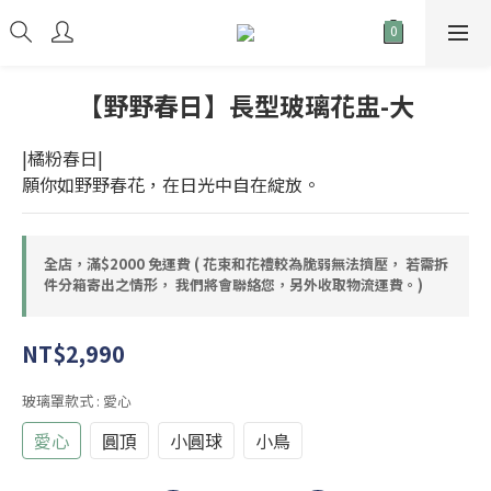
【野野春日】長型玻璃花盅-大
|橘粉春日|
願你如野野春花，在日光中自在綻放。
全店，滿$2000 免運費 ( 花束和花禮較為脆弱無法擠壓， 若需拆
件分箱寄出之情形， 我們將會聯絡您，另外收取物流運費。)
NT$2,990
玻璃罩款式
: 愛心
愛心
圓頂
小圓球
小鳥