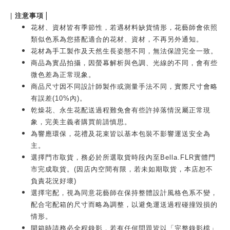
|
|
注意事項
花材、資材皆有季節性，若遇材料缺貨情形，花藝師會依照
類似色系為您搭配適合的花材、資材，不再另外通知。
花材為手工製作及天然生長姿態不同，無法保證完全一致。
商品為實品拍攝，因螢幕解析與色調、光線的不同，會有些
微色差為正常現象。
商品尺寸因不同設計師製作或測量手法不同，實際尺寸會略
有誤差(10%內)。
乾燥花、永生花配送過程難免會有些許掉落情況屬正常現
象，完美主義者購買前請慎思。
為響應環保，花禮及花束皆以基本包裝不影響運送安全為
主。
選擇門市取貨，務必於所選取貨時段內至Bella.FLR實體門
市完成取貨。(因店內空間有限，若未如期取貨，本店恕不
負責花況好壞)
選擇宅配，視為同意花藝師在保持整體設計風格色系不變，
配合宅配箱的尺寸而略為調整，以避免運送過程碰撞毀損的
情形。
開箱時請務必全程錄影，若有任何問題皆以「完整錄影檔」