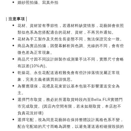
婚紗照拍攝、寫真外拍
|
|
注意事項
花材、資材皆有季節性，若遇材料缺貨情形，花藝師會依照
類似色系為您搭配適合的花材、資材，不再另外通知。
花材為手工製作及天然生長姿態不同，無法保證完全一致。
商品為實品拍攝，因螢幕解析與色調、光線的不同，會有些
微色差為正常現象。
商品尺寸因不同設計師製作或測量手法不同，實際尺寸會略
有誤差(10%內)。
乾燥花、永生花配送過程難免會有些許掉落情況屬正常現
象，完美主義者購買前請慎思。
為響應環保，花禮及花束皆以基本包裝不影響運送安全為
主。
選擇門市取貨，務必於所選取貨時段內至Bella.FLR實體門
市完成取貨。(因店內空間有限，若未如期取貨，本店恕不
負責花況好壞)
選擇宅配，視為同意花藝師在保持整體設計風格色系不變，
配合宅配箱的尺寸而略為調整，以避免運送過程碰撞毀損的