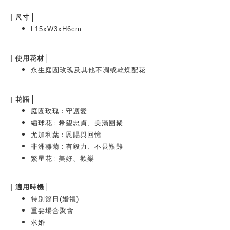
|
|
尺寸
L15xW3xH6cm
|
|
使用花材
永生庭園玫瑰及其他不凋或乾燥配花
|
|
花語
:
庭園玫瑰
守護愛
:
繡球花
希望忠貞、美滿團聚
:
尤加利葉
恩賜與回憶
:
非洲雛菊
有毅力、不畏艱難
:
繁星花
美好、歡樂
|
| 適用時機
特別節日(婚禮)
重要場合聚會
求婚