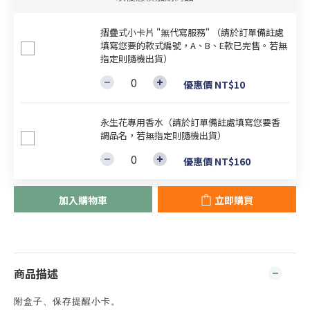
摺疊式小卡片 "無代寫服務" （請於訂單備註處
填寫您要的款式編號，A、B、E款已完售。若無
指定則隨機出貨）
優惠價 NT$10
永生花專用香水（請於訂單備註處填寫您要香
調品名，若無指定則隨機出貨）
優惠價 NT$160
加入購物車
立即購買
商品描述
附盒子、保存提醒小卡。