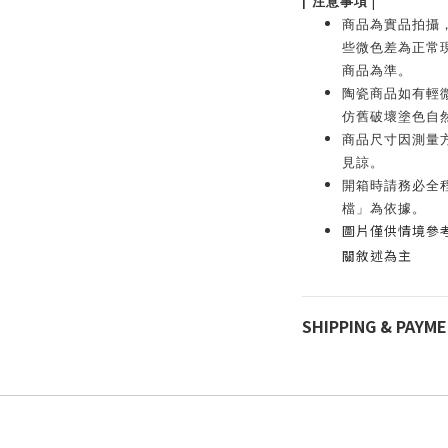
|
|
注意事項
商品為實品拍攝
些微色差為正常
商品為準。
陶瓷商品如有輕
仿舊破壞塗色自
商品尺寸因測量
見諒。
開箱時請務必全
檔」為依據。
圖片僅供情境參
關敘述為主
SHIPPING & PAYM