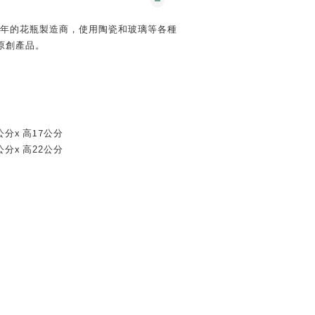
年的花瓶製造商，使用陶瓷和玻璃等各種
原創產品。
x
17
公分
高
公分
x
公分
高22公分