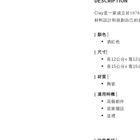
DESCRIPTION
Clay
是一家成立於
1978
材料設計和規劃自己的
|
|
顏色
酒紅色
|
|
尺寸
x
長12公分
寬12
x
長15公分
寬15
|
|
材質
陶瓷
|
|
適用時機
花藝創作
居家擺設
送禮