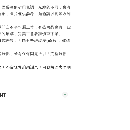
，因螢幕解析與色調、光線的不同，會有
現象，圖片僅供參考，顏色請以實際收到
微凹凸不平均屬正常，有些商品會有一些
然的痕跡，完美主意者請慎重下單。
(
5%)
方式差異，可能有些許誤差
±
，敬請
程錄影，若有任何問題皆以「完整錄影
考，不含任何拍攝道具，內容請以商品相
ENT