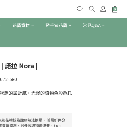
花藝資材
動手做花藝
常見Q&A
BUY NOW
 諾拉 Nora |
672-580
深邃的設計感，光澤的植物色彩襯托
( 花束和花禮較為脆弱無法擠壓， 若需拆件分
將會聯絡您，另外收取物流運費。) on