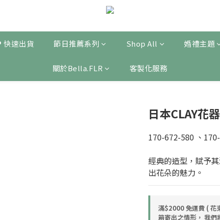
❤ 快速出貨
節日推薦系列
Shop All
婚禮主題
關於Bella.FLR
客製化服務
日本CLAY花器 |
170-672-580 、170-
經典的造型，賦予其
出花朵的魅力。
滿$2000 免運費 
箱寄出之情形， 我們