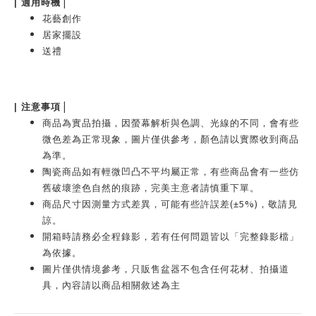
|
|
適用時機
花藝創作
居家擺設
送禮
|
|
注意事項
商品為實品拍攝，因螢幕解析與色調、光線的不同，會有些
微色差為正常現象，圖片僅供參考，顏色請以實際收到商品
為準。
陶瓷商品如有輕微凹凸不平均屬正常，有些商品會有一些仿
舊破壞塗色自然的痕跡，完美主意者請慎重下單。
(
5%)
商品尺寸因測量方式差異，可能有些許誤差
±
，敬請見
諒。
開箱時請務必全程錄影，若有任何問題皆以「完整錄影檔」
為依據。
圖片僅供情境參考，只販售盆器不包含任何花材、拍攝道
具，內容請以商品相關敘述為主