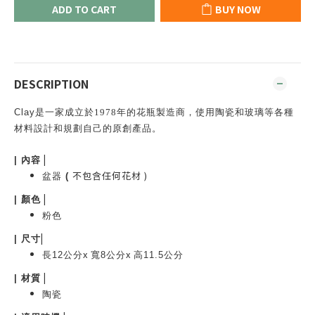
ADD TO CART
BUY NOW
DESCRIPTION
Clay
是一家成立於
1978
年的花瓶製造商，使用陶瓷和玻璃等各種
材料設計和規劃自己的原創產品。
|
| 內容
不包含任何花材 )
盆器
(
|
|
顏色
粉色
|
|
尺寸
x
x
長12公分
寬8公分
高11.5公分
|
|
材質
陶瓷