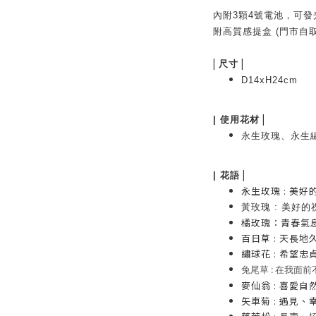
內附3顆4號電池，可發
附高質感提盒 (門市自
|
|
尺寸
D14xH24cm
|
|
使用花材
永生玫瑰、永生
|
|
花語
永生玫瑰 : 美好
黃玫瑰
:
美好的
橘玫瑰：青春氣
百日草
:
天長地
繡球花 : 希望
兔尾草
: 在我面
麥仙翁
:
喜愛自
矢車菊
:
遇見、