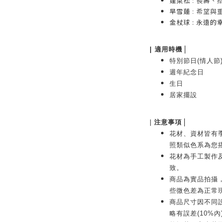
蓬萊松
: 長壽、
旱雪蓮
: 希望與
金杖球
: 永遠的
|
| 適用時機
特別節日(情人節
週年紀念日
生日
居家擺設
|
|
注意事項
花材、資材皆有
照類似色系為您
花材為手工製作
致。
商品為實品拍攝
些微色差為正常
商品尺寸因不同
略有誤差(10%內