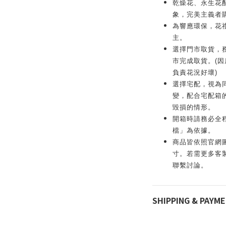
乾燥花、永生花
象，完美主義者
為響應環保，花
主。
選擇門市取貨，務
市完成取貨。(
負責花況好壞)
選擇宅配，視為
變，配合宅配箱
毀損的情形。
開箱時請務必全
檔」為依據。
商品皆依照官網
寸。若需更多客製化服
聯繫討論。
SHIPPING & PAYM