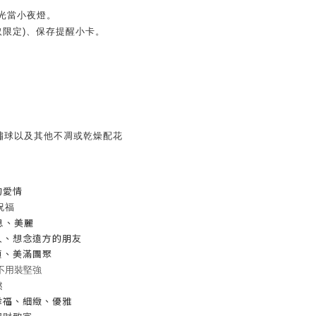
光當小夜燈
。
取限定)、保存提醒小卡。
繡球以及其他不凋或乾燥配花
的愛情
祝福
息、美麗
久、想念遠方的朋友
忠貞、美滿團聚
前不用裝堅強
然
幸福、細緻、優雅