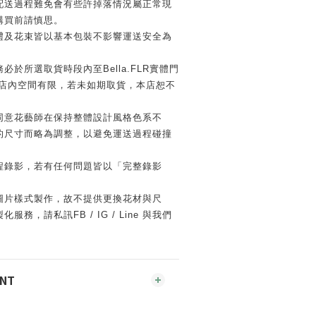
配送過程難免會有些許掉落情況屬正常現
購買前請慎思。
禮及花束皆以基本包裝不影響運送安全為
必於所選取貨時段內至Bella.FLR實體門
因店內空間有限，若未如期取貨，本店恕不
同意花藝師在保持整體設計風格色系不
的尺寸而略為調整，以避免運送過程碰撞
程錄影，若有任何問題皆以「完整錄影
圖片樣式製作，故不提供更換花材與尺
務，請私訊FB / IG / Line 與我們
ENT