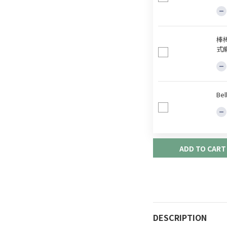
棒
式
Be
ADD TO CART
DESCRIPTION