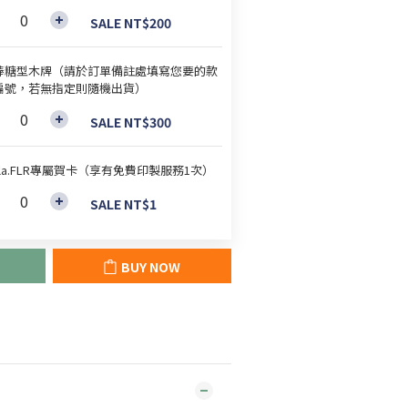
SALE NT$200
棒糖型木牌（請於訂單備註處填寫您要的款
編號，若無指定則隨機出貨）
SALE NT$300
lla.FLR專屬賀卡（享有免費印製服務1次）
SALE NT$1
BUY NOW