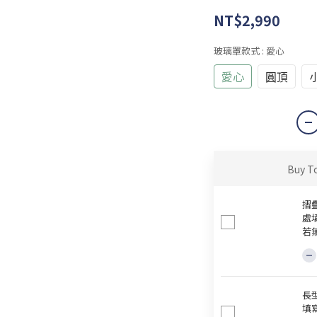
NT$2,990
玻璃罩款式
: 愛心
愛心
圓頂
Buy T
摺
處
若
長
填