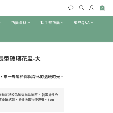
花藝資材
動手做花藝
常見Q&A
BUY NOW
長型玻璃花盅-大
，來一場屬於你與森林的溫暖時光。
( 花束和花禮較為脆弱無法擠壓， 若需拆件分
將會聯絡您，另外收取物流運費。) on