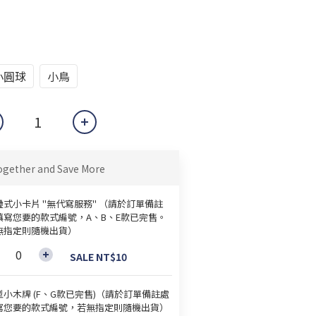
小圓球
小鳥
ogether and Save More
疊式小卡片 "無代寫服務" （請於訂單備註
填寫您要的款式編號，A、B、E款已完售。
無指定則隨機出貨）
SALE NT$10
型小木牌 (F、G款已完售)（請於訂單備註處
寫您要的款式編號，若無指定則隨機出貨）