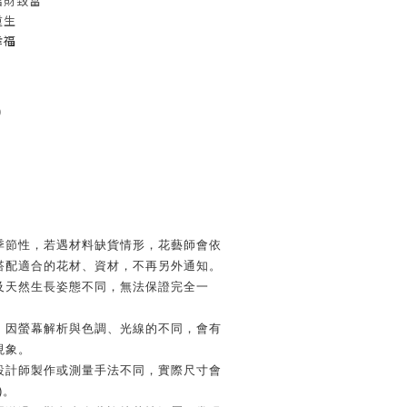
招財致富
重生
幸福
)
季節性，若遇材料缺貨情形，花藝師會依
搭配適合的花材、資材，不再另外通知。
及天然生長姿態不同，無法保證完全一
，因螢幕解析與色調、光線的不同，會有
現象。
設計師製作或測量手法不同，實際尺寸會
)。