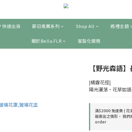
❤ 快速出貨
節日推薦系列
Shop All
婚禮主題
關於Bella.FLR
客製化服務
【野光森語】
|橘露花徑|
陽光灑落，花草如語
滿$2000 免運費 
箱寄出之情形， 我們
order