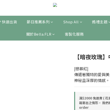
❤ 快速出貨
節日推薦系列
Shop All
婚禮主題
關於Bella.FLR
客製化服務
【暗夜玫瑰】
|戀慕紅|
傳遞著獨特的愛與美
神秘且深厚的情感。
滿$2000 免運費 
箱寄出之情形， 我們
order