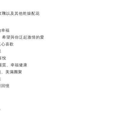
玫瑰
以及其他乾燥配花
的幸福
、希望與你泛起激情的愛
真心喜歡
絕
喜悅
麗質、幸福健康
貞、美滿團聚
美
與回憶
)