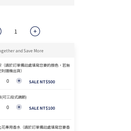
ogether and Save More
架（請於訂單備註處填寫您要的顏色，若無
定則隨機出貨）
SALE NT$500
條(可三段式調節)
SALE NT$100
生花專用香水（請於訂單備註處填寫您要香