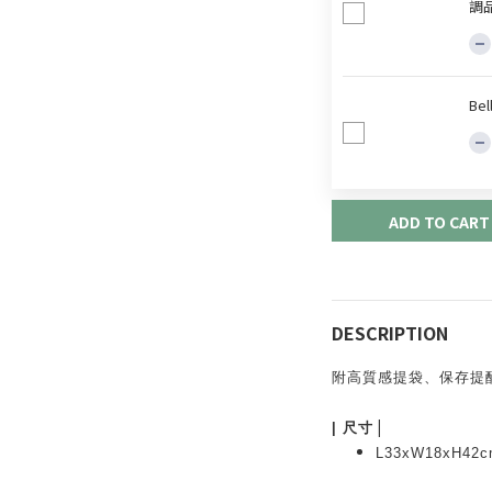
調
Be
ADD TO CART
DESCRIPTION
附高質感提袋、保存提
|
|
尺寸
L33xW18xH42c