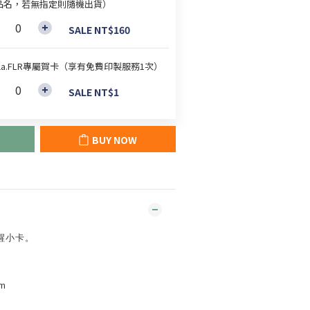
品名，若無指定則隨機出貨）
SALE NT$160
lla.FLR專屬賀卡（享有免費印製服務1次）
SALE NT$1
BUY NOW
醒小卡。
m