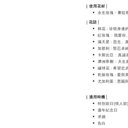
|
|
使用花材
、
索拉
永生玫瑰
|
|
花語
:
棉花
珍惜身邊
紅玫瑰
:
我愛你
:
滿天星
思念、
:
加那利
堅忍卓
卡斯比亞 : 真誠
澳洲茶樹
:
天生
:
繡球花
希望忠
:
乾燥玫瑰
愛與
:
尤加利葉
恩賜
|
| 適用時機
特別節日(情人節
週年紀念日
求婚
告白