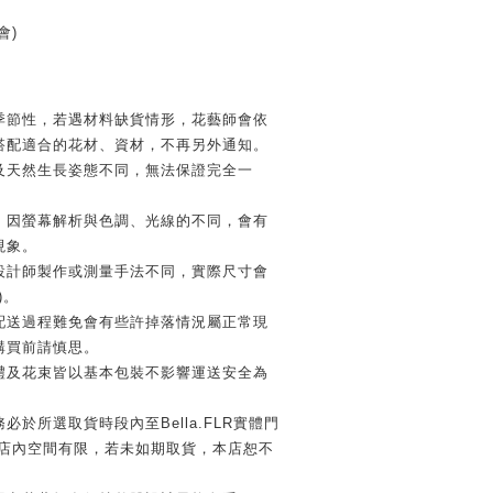
會)
季節性，若遇材料缺貨情形，花藝師會依
搭配適合的花材、資材，不再另外通知。
及天然生長姿態不同，無法保證完全一
，因螢幕解析與色調、光線的不同，會有
現象。
設計師製作或測量手法不同，實際尺寸會
)。
配送過程難免會有些許掉落情況屬正常現
購買前請慎思。
禮及花束皆以基本包裝不影響運送安全為
必於所選取貨時段內至Bella.FLR實體門
因店內空間有限，若未如期取貨，本店恕不