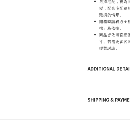
選擇宅配，視為
變，配合宅配箱
毀損的情形。
開箱時請務必全
檔」為依據。
商品皆依照官網
寸。若需更多客製化服
聯繫討論。
ADDITIONAL DETAI
SHIPPING & PAYM