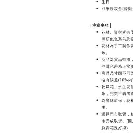
生日
成果發表會(音樂
|
|
注意事項
花材、資材皆有
照類似色系為您
花材為手工製作
致。
商品為實品拍攝
些微色差為正常
商品尺寸因不同
略有誤差(10%內
乾燥花、永生花
象，完美主義者
為響應環保，花
主。
選擇門市取貨，務
市完成取貨。(
負責花況好壞)