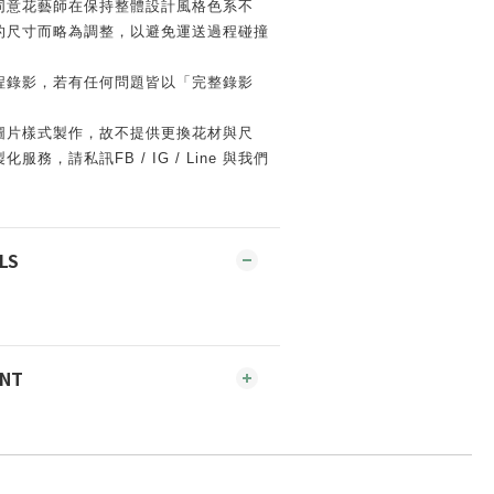
同意花藝師在保持整體設計風格色系不
的尺寸而略為調整，以避免運送過程碰撞
程錄影，若有任何問題皆以「完整錄影
圖片樣式製作，故不提供更換花材與尺
務，請私訊FB / IG / Line 與我們
LS
ENT