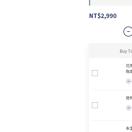
NT$2,990
Buy T
花
指
燈
永