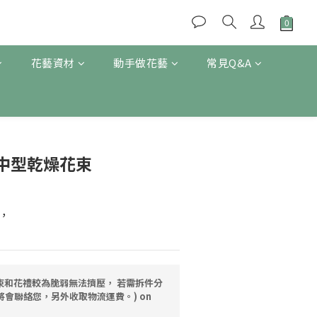
花藝資材
動手做花藝
常見Q&A
BUY NOW
中型乾燥花束
，
( 花束和花禮較為脆弱無法擠壓， 若需拆件分
將會聯絡您，另外收取物流運費。) on